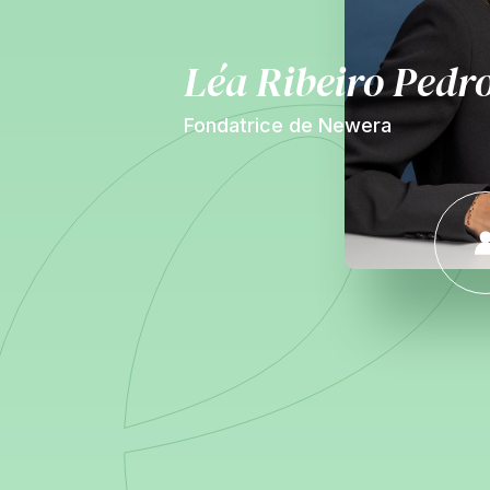
Léa Ribeiro Pedr
Fondatrice de Newera