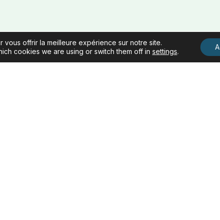
 vous offrir la meilleure expérience sur notre site.
A
ich cookies we are using or switch them off in
settings
.
Contactez-nous
contact@newera.law