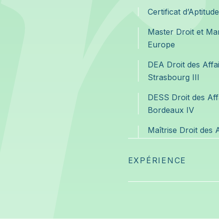
Certificat d’Aptitud
Master Droit et Ma
Europe
DEA Droit des Affa
Strasbourg III
DESS Droit des Affa
Bordeaux IV
Maîtrise Droit des 
Assas
EXPÉRIENCE
Formée au processu
Associée cofondatr
Avocate au sein d’un